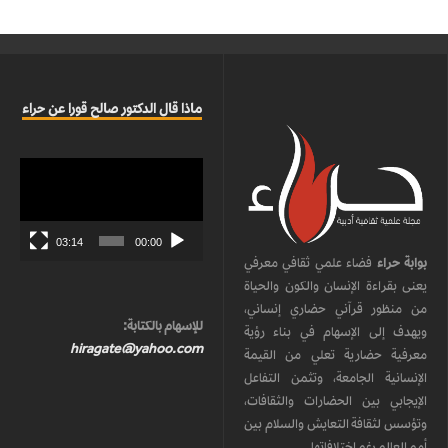
ماذا قال الدكتور صالح قورا عن حراء
مشغل
الفيديو
03:14
00:00
بوابة حراء
فضاء علمي ثقافي معرفي
يعنى بقراءة الإنسان والكون والحياة
من منظور قرآني حضاري إنساني،
للإسهام بالكتابة:
ويهدف إلى الإسهام في بناء رؤية
hiragate@yahoo.com
معرفية حضارية تعلي من القيمة
الإنسانية الجامعة، وتثمن التفاعل
الإيجابي بين الحضارات والثقافات،
وتؤسس لثقافة التعايش والسلام بين
أمم العالم رغم اختلافاتها.