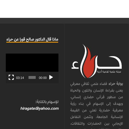
ماذا قال الدكتور صالح قورا عن حراء
مشغل
الفيديو
03:14
00:00
بوابة حراء
فضاء علمي ثقافي معرفي
يعنى بقراءة الإنسان والكون والحياة
من منظور قرآني حضاري إنساني،
للإسهام بالكتابة:
ويهدف إلى الإسهام في بناء رؤية
hiragate@yahoo.com
معرفية حضارية تعلي من القيمة
الإنسانية الجامعة، وتثمن التفاعل
الإيجابي بين الحضارات والثقافات،