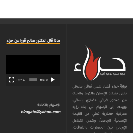
ماذا قال الدكتور صالح قورا عن حراء
مشغل
الفيديو
03:14
00:00
بوابة حراء
فضاء علمي ثقافي معرفي
يعنى بقراءة الإنسان والكون والحياة
من منظور قرآني حضاري إنساني،
للإسهام بالكتابة:
ويهدف إلى الإسهام في بناء رؤية
hiragate@yahoo.com
معرفية حضارية تعلي من القيمة
الإنسانية الجامعة، وتثمن التفاعل
الإيجابي بين الحضارات والثقافات،