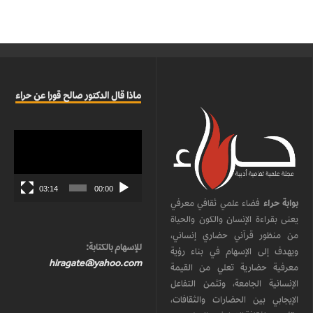
ماذا قال الدكتور صالح قورا عن حراء
مشغل
الفيديو
03:14
00:00
بوابة حراء
فضاء علمي ثقافي معرفي
يعنى بقراءة الإنسان والكون والحياة
من منظور قرآني حضاري إنساني،
للإسهام بالكتابة:
ويهدف إلى الإسهام في بناء رؤية
hiragate@yahoo.com
معرفية حضارية تعلي من القيمة
الإنسانية الجامعة، وتثمن التفاعل
الإيجابي بين الحضارات والثقافات،