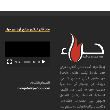
ماذا قال الدكتور صالح قورا عن حراء
مشغل
الفيديو
03:14
00:00
بوابة حراء
فضاء علمي ثقافي معرفي
يعنى بقراءة الإنسان والكون والحياة
من منظور قرآني حضاري إنساني،
للإسهام بالكتابة:
ويهدف إلى الإسهام في بناء رؤية
hiragate@yahoo.com
معرفية حضارية تعلي من القيمة
الإنسانية الجامعة، وتثمن التفاعل
الإيجابي بين الحضارات والثقافات،
وتؤسس لثقافة التعايش والسلام بين