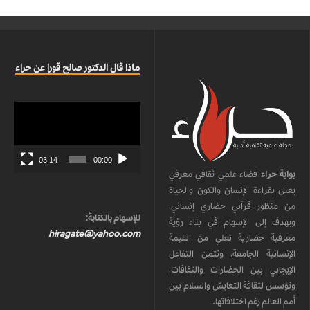
ماذا قال الدكتور صالح قورا عن حراء
مشغل
الفيديو
03:14
00:00
بوابة حراء
فضاء علمي ثقافي معرفي
يعنى بقراءة الإنسان والكون والحياة
من منظور قرآني حضاري إنساني،
للإسهام بالكتابة:
ويهدف إلى الإسهام في بناء رؤية
hiragate@yahoo.com
معرفية حضارية تعلي من القيمة
الإنسانية الجامعة، وتثمن التفاعل
الإيجابي بين الحضارات والثقافات،
وتؤسس لثقافة التعايش والسلام بين
أمم العالم رغم اختلافاتها.