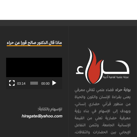
ماذا قال الدكتور صالح قورا عن حراء
مشغل
الفيديو
03:14
00:00
بوابة حراء
فضاء علمي ثقافي معرفي
يعنى بقراءة الإنسان والكون والحياة
من منظور قرآني حضاري إنساني،
للإسهام بالكتابة:
ويهدف إلى الإسهام في بناء رؤية
hiragate@yahoo.com
معرفية حضارية تعلي من القيمة
الإنسانية الجامعة، وتثمن التفاعل
الإيجابي بين الحضارات والثقافات،