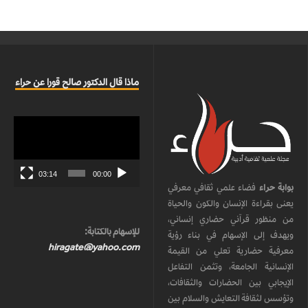
ماذا قال الدكتور صالح قورا عن حراء
مشغل
الفيديو
03:14
00:00
بوابة حراء
فضاء علمي ثقافي معرفي
يعنى بقراءة الإنسان والكون والحياة
من منظور قرآني حضاري إنساني،
للإسهام بالكتابة:
ويهدف إلى الإسهام في بناء رؤية
hiragate@yahoo.com
معرفية حضارية تعلي من القيمة
الإنسانية الجامعة، وتثمن التفاعل
الإيجابي بين الحضارات والثقافات،
وتؤسس لثقافة التعايش والسلام بين