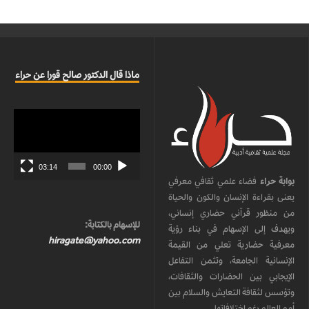
ماذا قال الدكتور صالح قورا عن حراء
مشغل
الفيديو
03:14
00:00
بوابة حراء
فضاء علمي ثقافي معرفي
يعنى بقراءة الإنسان والكون والحياة
من منظور قرآني حضاري إنساني،
للإسهام بالكتابة:
ويهدف إلى الإسهام في بناء رؤية
hiragate@yahoo.com
معرفية حضارية تعلي من القيمة
الإنسانية الجامعة، وتثمن التفاعل
الإيجابي بين الحضارات والثقافات،
وتؤسس لثقافة التعايش والسلام بين
أمم العالم رغم اختلافاتها.