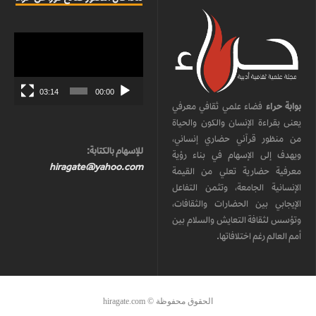
مشغل
الفيديو
03:14
00:00
بوابة حراء
فضاء علمي ثقافي معرفي
يعنى بقراءة الإنسان والكون والحياة
من منظور قرآني حضاري إنساني،
للإسهام بالكتابة:
ويهدف إلى الإسهام في بناء رؤية
hiragate@yahoo.com
معرفية حضارية تعلي من القيمة
الإنسانية الجامعة، وتثمن التفاعل
الإيجابي بين الحضارات والثقافات،
وتؤسس لثقافة التعايش والسلام بين
أمم العالم رغم اختلافاتها.
الحقوق محفوظة © hiragate.com