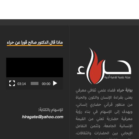
ماذا قال الدكتور صالح قورا عن حراء
مشغل
الفيديو
03:14
00:00
بوابة حراء
فضاء علمي ثقافي معرفي
يعنى بقراءة الإنسان والكون والحياة
من منظور قرآني حضاري إنساني،
للإسهام بالكتابة:
ويهدف إلى الإسهام في بناء رؤية
hiragate@yahoo.com
معرفية حضارية تعلي من القيمة
الإنسانية الجامعة، وتثمن التفاعل
الإيجابي بين الحضارات والثقافات،