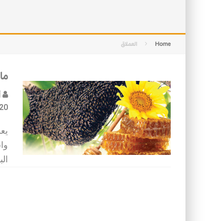
التصميم بين الهندسة والكون
الأمن في ضوء الوحي
Home
العملاق
ما
أ
20
يع
وا
الب