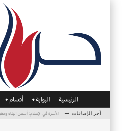
الرئيسية
البوابة
أقسام
آخر الإضافات
الأسرة في الإسلام: أسس البناء ومقو
العظام… صمتٌ يحمل الحياة