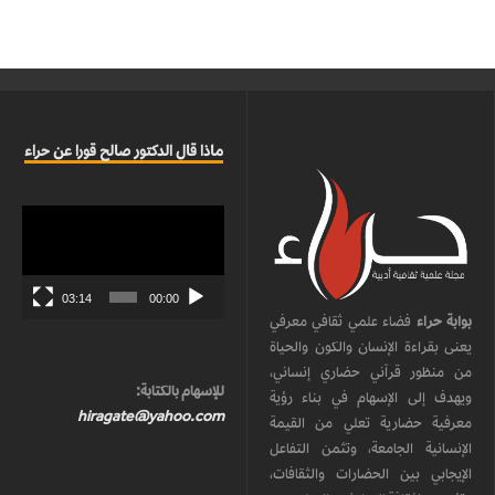
ماذا قال الدكتور صالح قورا عن حراء
مشغل
الفيديو
03:14
00:00
بوابة حراء
فضاء علمي ثقافي معرفي
يعنى بقراءة الإنسان والكون والحياة
من منظور قرآني حضاري إنساني،
للإسهام بالكتابة:
ويهدف إلى الإسهام في بناء رؤية
hiragate@yahoo.com
معرفية حضارية تعلي من القيمة
الإنسانية الجامعة، وتثمن التفاعل
الإيجابي بين الحضارات والثقافات،