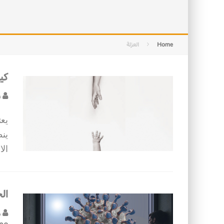
التصميم بين الهندسة والكون
الأمن في ضوء الوحي
Home
العزلة
كي
س
يعت
ين
ال
الح
د