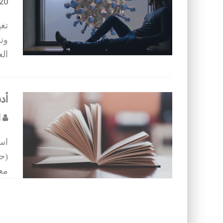
20
تغي
وت
الع
أد
أ
اس
معا