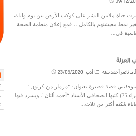
09/12/20
رت حياة ملايين البشر على كوكب الأرض بين يوم وليلة،
غير نمط معيشتهم بالكامل… فمع إعلان منظمة الصحة
المية في
...
ب العزلة
. د. ناصر أحمد سنه
أدب
23/06/2020
توقفتني قصة قصيرة بعنوان: “مزمار من كرتون”
(حراء:75) كتبها الصحافي الأستاذ “أحمد ألتان”. ويسرد فيها
ناة مُكثه أكثر من ثلاث
...