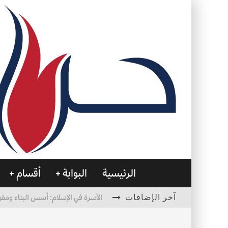
الرئيسية
البوابة
أقسام
آخر الإضافات
الأسرة في الإسلام: أسس البناء ومقو
العظام… صمتٌ يحمل الحياة