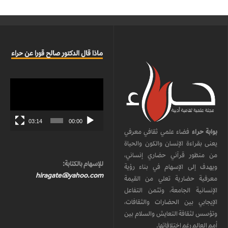
ماذا قال الدكتور صالح قورا عن حراء
مشغل
الفيديو
03:14
00:00
بوابة حراء
فضاء علمي ثقافي معرفي
يعنى بقراءة الإنسان والكون والحياة
من منظور قرآني حضاري إنساني،
للإسهام بالكتابة:
ويهدف إلى الإسهام في بناء رؤية
hiragate@yahoo.com
معرفية حضارية تعلي من القيمة
الإنسانية الجامعة، وتثمن التفاعل
الإيجابي بين الحضارات والثقافات،
وتؤسس لثقافة التعايش والسلام بين
أمم العالم رغم اختلافاتها.