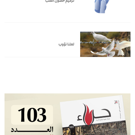
ترميم حصون القلب
لعلنا نؤوب