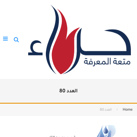
العدد 80
Home
العدد 80