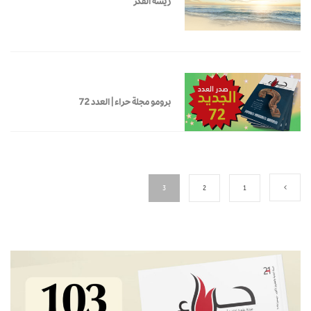
ريشة الفكر
برومو مجلة حراء | العدد 72
3
2
1