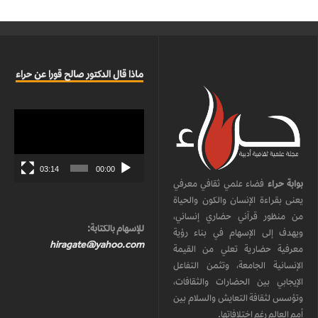
ماذا قال الدكتور صالح قورا عن حراء
مشغل
الفيديو
03:14
00:00
بوابة حراء
فضاء علمي ثقافي معرفي
يعنى بقراءة الإنسان والكون والحياة
من منظور قرآني حضاري إنساني،
للإسهام بالكتابة:
ويهدف إلى الإسهام في بناء رؤية
hiragate@yahoo.com
معرفية حضارية تعلي من القيمة
الإنسانية الجامعة، وتثمن التفاعل
الإيجابي بين الحضارات والثقافات،
وتؤسس لثقافة التعايش والسلام بين
أمم العالم رغم اختلافاتها.