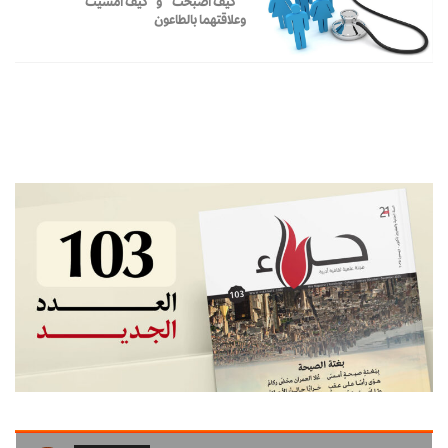
” كيف أصبحت ” و” كيف أمسيت ”
وعلاقتهما بالطاعون