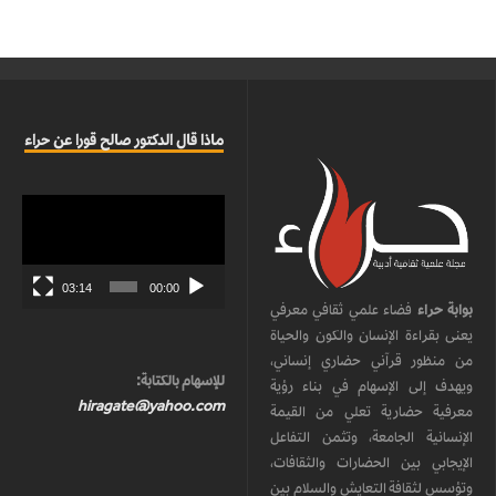
ماذا قال الدكتور صالح قورا عن حراء
مشغل
الفيديو
03:14
00:00
بوابة حراء
فضاء علمي ثقافي معرفي
يعنى بقراءة الإنسان والكون والحياة
من منظور قرآني حضاري إنساني،
للإسهام بالكتابة:
ويهدف إلى الإسهام في بناء رؤية
hiragate@yahoo.com
معرفية حضارية تعلي من القيمة
الإنسانية الجامعة، وتثمن التفاعل
الإيجابي بين الحضارات والثقافات،
وتؤسس لثقافة التعايش والسلام بين