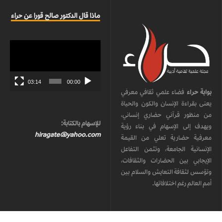
ماذا قال الدكتور صالح قورا عن حراء
مشغل
الفيديو
03:14
00:00
بوابة حراء
فضاء علمي ثقافي معرفي
يعنى بقراءة الإنسان والكون والحياة
من منظور قرآني حضاري إنساني،
للإسهام بالكتابة:
ويهدف إلى الإسهام في بناء رؤية
hiragate@yahoo.com
معرفية حضارية تعلي من القيمة
الإنسانية الجامعة، وتثمن التفاعل
الإيجابي بين الحضارات والثقافات،
وتؤسس لثقافة التعايش والسلام بين
أمم العالم رغم اختلافاتها.