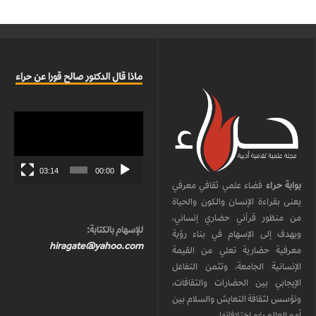
ماذا قال الدكتور صالح قورا عن حراء
مشغل
الفيديو
03:14
00:00
بوابة حراء
فضاء علمي ثقافي معرفي
يعنى بقراءة الإنسان والكون والحياة
من منظور قرآني حضاري إنساني،
للإسهام بالكتابة:
ويهدف إلى الإسهام في بناء رؤية
hiragate@yahoo.com
معرفية حضارية تعلي من القيمة
الإنسانية الجامعة، وتثمن التفاعل
الإيجابي بين الحضارات والثقافات،
وتؤسس لثقافة التعايش والسلام بين
أمم العالم رغم اختلافاتها.