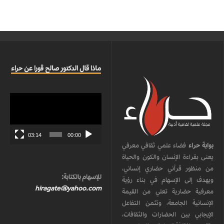
ماذا قال الدكتور صالح قورا عن حراء
مشغل
الفيديو
03:14
00:00
بوابة حراء
فضاء علمي ثقافي معرفي
يعنى بقراءة الإنسان والكون والحياة
من منظور قرآني حضاري إنساني،
للإسهام بالكتابة:
ويهدف إلى الإسهام في بناء رؤية
hiragate@yahoo.com
معرفية حضارية تعلي من القيمة
الإنسانية الجامعة، وتثمن التفاعل
الإيجابي بين الحضارات والثقافات،