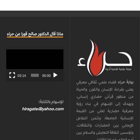
ماذا قال الدكتور صالح قورا عن حراء
مشغل
الفيديو
03:14
00:00
بوابة حراء
فضاء علمي ثقافي معرفي
يعنى بقراءة الإنسان والكون والحياة
من منظور قرآني حضاري إنساني،
للإسهام بالكتابة:
ويهدف إلى الإسهام في بناء رؤية
hiragate@yahoo.com
معرفية حضارية تعلي من القيمة
الإنسانية الجامعة، وتثمن التفاعل
الإيجابي بين الحضارات والثقافات،
وتؤسس لثقافة التعايش والسلام بين
أمم العالم رغم اختلافاتها.