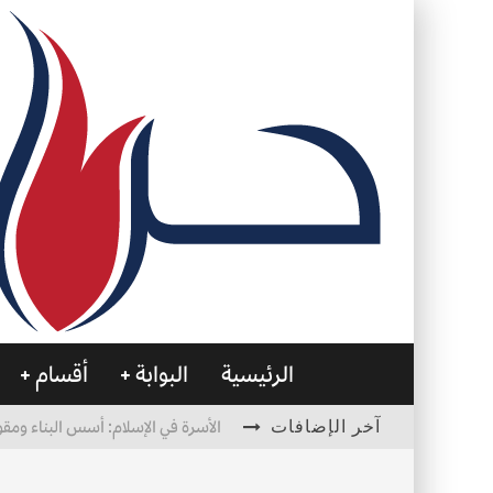
الرئيسية
البوابة
أقسام
آخر الإضافات
الأسرة في الإسلام: أسس البناء ومقو
العظام… صمتٌ يحمل الحياة