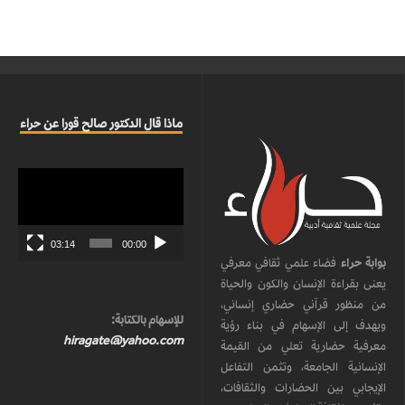
ماذا قال الدكتور صالح قورا عن حراء
مشغل
الفيديو
03:14
00:00
بوابة حراء
فضاء علمي ثقافي معرفي
يعنى بقراءة الإنسان والكون والحياة
من منظور قرآني حضاري إنساني،
للإسهام بالكتابة:
ويهدف إلى الإسهام في بناء رؤية
hiragate@yahoo.com
معرفية حضارية تعلي من القيمة
الإنسانية الجامعة، وتثمن التفاعل
الإيجابي بين الحضارات والثقافات،