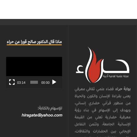
ماذا قال الدكتور صالح قورا عن حراء
مشغل
الفيديو
03:14
00:00
بوابة حراء
فضاء علمي ثقافي معرفي
يعنى بقراءة الإنسان والكون والحياة
من منظور قرآني حضاري إنساني،
للإسهام بالكتابة:
ويهدف إلى الإسهام في بناء رؤية
hiragate@yahoo.com
معرفية حضارية تعلي من القيمة
الإنسانية الجامعة، وتثمن التفاعل
الإيجابي بين الحضارات والثقافات،