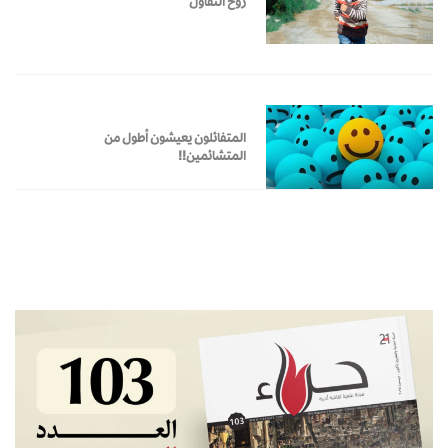
روح التفاؤل
المتفائلون يعيشون أطول من
المتشائمين!!