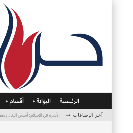
الرئيسية
البوابة
أقسام
آخر الإضافات
الأسرة في الإسلام: أسس البناء ومقو
العظام… صمتٌ يحمل الحياة