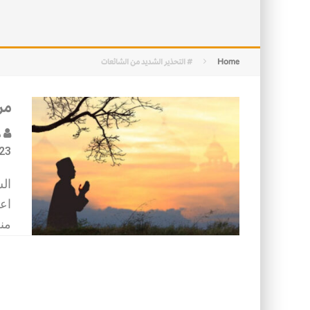
التصميم بين الهندسة والكون
الأمن في ضوء الوحي
Home
# التحذير الشديد من الشائعات
مرا
د
23
الش
اعت
منظ