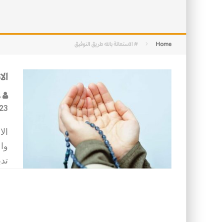
التصميم بين الهندسة والكون
الأمن في ضوء الوحي
Home
# الاستعانة بالله طريق التوفيق
الا
د
23
الا
واع
تدب