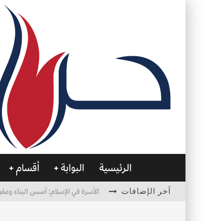
الرئيسية
البوابة
أقسام
آخر الإضافات
الأسرة في الإسلام: أسس البناء ومقو
العظام… صمتٌ يحمل الحياة