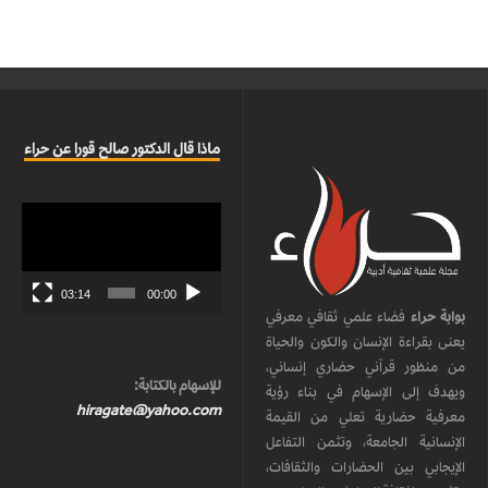
ماذا قال الدكتور صالح قورا عن حراء
مشغل
الفيديو
03:14
00:00
بوابة حراء
فضاء علمي ثقافي معرفي
يعنى بقراءة الإنسان والكون والحياة
من منظور قرآني حضاري إنساني،
للإسهام بالكتابة:
ويهدف إلى الإسهام في بناء رؤية
hiragate@yahoo.com
معرفية حضارية تعلي من القيمة
الإنسانية الجامعة، وتثمن التفاعل
الإيجابي بين الحضارات والثقافات،