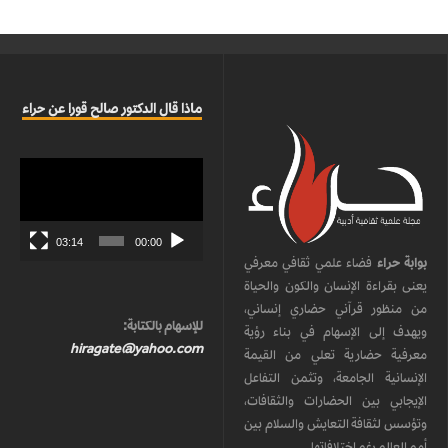
ماذا قال الدكتور صالح قورا عن حراء
مشغل
الفيديو
03:14
00:00
بوابة حراء
فضاء علمي ثقافي معرفي
يعنى بقراءة الإنسان والكون والحياة
من منظور قرآني حضاري إنساني،
للإسهام بالكتابة:
ويهدف إلى الإسهام في بناء رؤية
hiragate@yahoo.com
معرفية حضارية تعلي من القيمة
الإنسانية الجامعة، وتثمن التفاعل
الإيجابي بين الحضارات والثقافات،
وتؤسس لثقافة التعايش والسلام بين
أمم العالم رغم اختلافاتها.