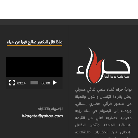
ماذا قال الدكتور صالح قورا عن حراء
مشغل
الفيديو
03:14
00:00
بوابة حراء
فضاء علمي ثقافي معرفي
يعنى بقراءة الإنسان والكون والحياة
من منظور قرآني حضاري إنساني،
للإسهام بالكتابة:
ويهدف إلى الإسهام في بناء رؤية
hiragate@yahoo.com
معرفية حضارية تعلي من القيمة
الإنسانية الجامعة، وتثمن التفاعل
الإيجابي بين الحضارات والثقافات،