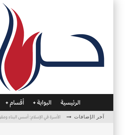
الرئيسية
البوابة
أقسام
آخر الإضافات
الأسرة في الإسلام: أسس البناء ومقو
العظام… صمتٌ يحمل الحياة