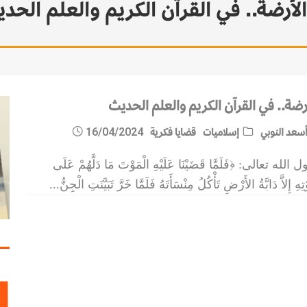
لأرضة.. في القرآن الكريم والعلم الحد
رضة.. في القرآن الكريم والعلم الحديث
سعد النوبي
إسلاميات
قضايا فكرية
16/04/2024
 الله تعالى: ﴿فَلَمَّا قَضَيْنَا عَلَيْهِ الْمَوْتَ مَا دَلَّهُمْ عَلَى
تِهِ إِلاَّ دَابَّةُ الأَرْضِ تَأْكُلُ مِنْسَأَتَهُ فَلَمَّا خَرَّ تَبَيَّنَتِ الْجِنُّ
...