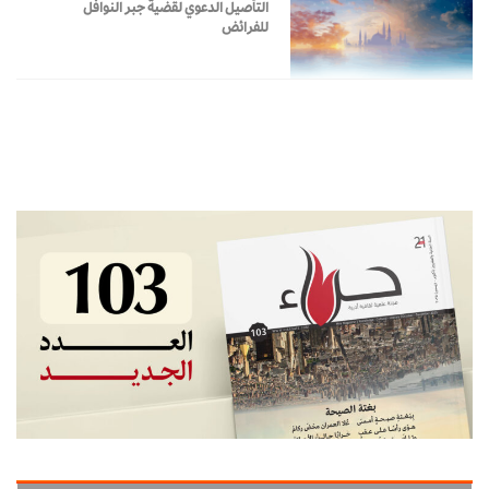
التأصيل الدعوي لقضية جبر النوافل
للفرائض