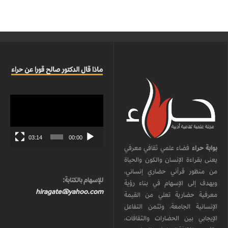
ماذا قال الدكتور صالح قورا عن حراء
مشغل
الفيديو
03:14
00:00
بوابة حراء
فضاء علمي ثقافي معرفي
يعنى بقراءة الإنسان والكون والحياة
من منظور قرآني حضاري إنساني،
للإسهام بالكتابة:
ويهدف إلى الإسهام في بناء رؤية
hiragate@yahoo.com
معرفية حضارية تعلي من القيمة
الإنسانية الجامعة، وتثمن التفاعل
الإيجابي بين الحضارات والثقافات،