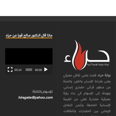
ماذا قال الدكتور صالح قورا عن حراء
مشغل
الفيديو
03:14
00:00
بوابة حراء
فضاء علمي ثقافي معرفي
يعنى بقراءة الإنسان والكون والحياة
من منظور قرآني حضاري إنساني،
للإسهام بالكتابة:
ويهدف إلى الإسهام في بناء رؤية
hiragate@yahoo.com
معرفية حضارية تعلي من القيمة
الإنسانية الجامعة، وتثمن التفاعل
الإيجابي بين الحضارات والثقافات،