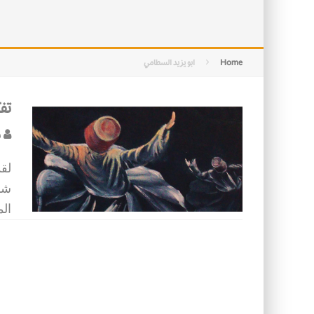
التصميم بين الهندسة والكون
الأمن في ضوء الوحي
Home
ابو يزيد السطامي
تف
س
لق
شا
الم