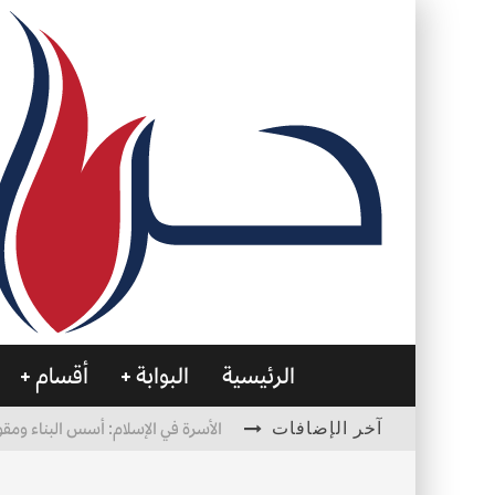
الرئيسية
البوابة
أقسام
آخر الإضافات
الأسرة في الإسلام: أسس البناء ومقو
العظام… صمتٌ يحمل الحياة