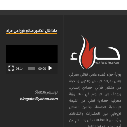
ماذا قال الدكتور صالح قورا عن حراء
مشغل
الفيديو
03:14
00:00
بوابة حراء
فضاء علمي ثقافي معرفي
يعنى بقراءة الإنسان والكون والحياة
من منظور قرآني حضاري إنساني،
للإسهام بالكتابة:
ويهدف إلى الإسهام في بناء رؤية
hiragate@yahoo.com
معرفية حضارية تعلي من القيمة
الإنسانية الجامعة، وتثمن التفاعل
الإيجابي بين الحضارات والثقافات،
وتؤسس لثقافة التعايش والسلام بين
أمم العالم رغم اختلافاتها.