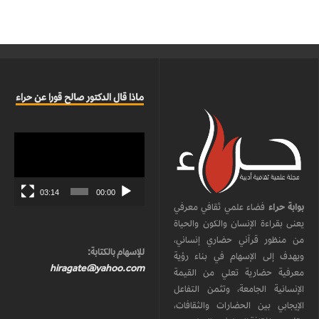
ماذا قال الدكتور صالح قورا عن حراء
مشغل
الفيديو
03:14
00:00
بوابة حراء
فضاء علمي ثقافي معرفي
يعنى بقراءة الإنسان والكون والحياة
من منظور قرآني حضاري إنساني،
للإسهام بالكتابة:
ويهدف إلى الإسهام في بناء رؤية
hiragate@yahoo.com
معرفية حضارية تعلي من القيمة
الإنسانية الجامعة، وتثمن التفاعل
الإيجابي بين الحضارات والثقافات،