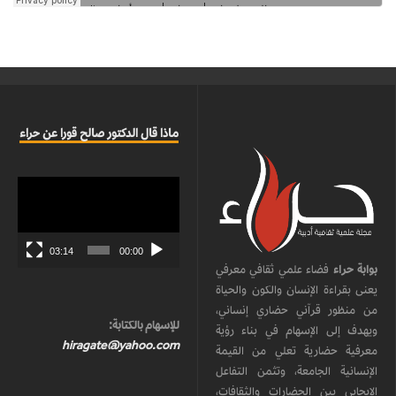
ماذا قال الدكتور صالح قورا عن حراء
مشغل
الفيديو
03:14
00:00
بوابة حراء
فضاء علمي ثقافي معرفي
يعنى بقراءة الإنسان والكون والحياة
من منظور قرآني حضاري إنساني،
للإسهام بالكتابة:
ويهدف إلى الإسهام في بناء رؤية
hiragate@yahoo.com
معرفية حضارية تعلي من القيمة
الإنسانية الجامعة، وتثمن التفاعل
الإيجابي بين الحضارات والثقافات،