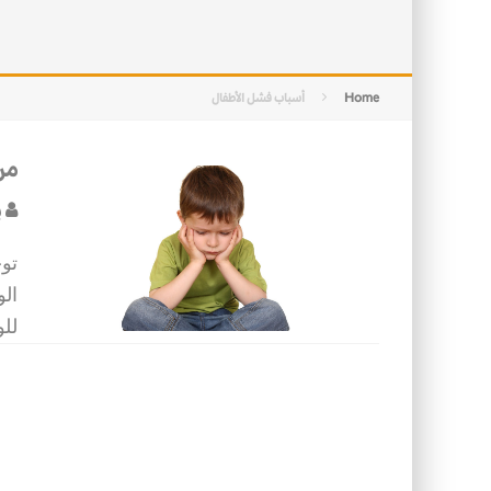
التصميم بين الهندسة والكون
الأمن في ضوء الوحي
Home
أسباب فشل الأطفال
من
ب
تو
الو
للو