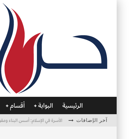
الرئيسية
البوابة
أقسام
آخر الإضافات
الأسرة في الإسلام: أسس البناء ومقو
العظام… صمتٌ يحمل الحياة