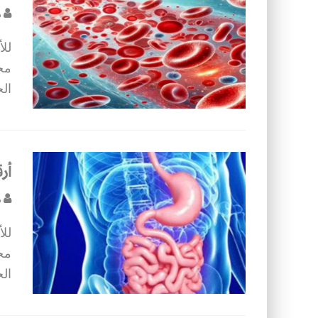
د
لل
مخف
الح
أر
د
لل
مخف
الح