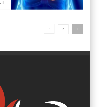
الح
2
1