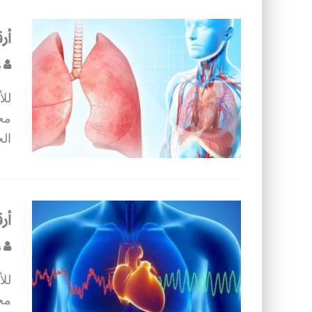
أر
د
لل
مخف
الح
أر
د
لل
مخف