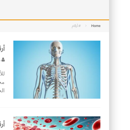
التصميم بين الهندسة والكون
الأمن في ضوء الوحي
Home
# أرقام
أر
د
لل
مخف
الح
أر