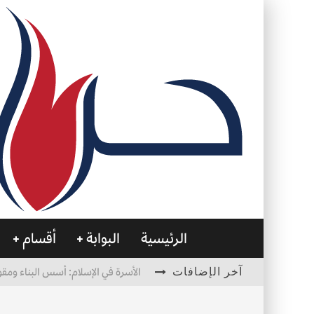
الرئيسية
البوابة
أقسام
آخر الإضافات
الأسرة في الإسلام: أسس البناء ومقو
العظام… صمتٌ يحمل الحياة