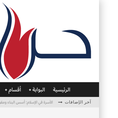
الرئيسية
البوابة
أقسام
آخر الإضافات
الأسرة في الإسلام: أسس البناء ومقو
العظام… صمتٌ يحمل الحياة