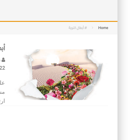
التصميم بين الهندسة والكون
الأمن في ضوء الوحي
Home
# أبطال التوبة
أبط
ف
22
على
مس
ارت