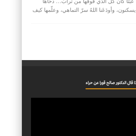
ا عبَثاً كان كل الذي فوقها من ترابْ… دحاها
 يسكنون، وأودَعَنا اللهُ سرّ التماهي، وعلّمها كيف
ا قال الدكتور صالح قورا عن حراء