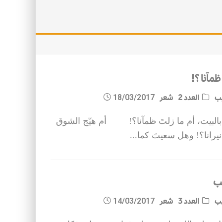
ظمآنا ؟!
يب
العدد 2
شعر
18/03/2017
البيت، أم ما زلتَ ظمآنا؟! أم هيّج الشوق
يرانا؟! وهل سعيتَ كما
...
حب
يب
العدد 3
شعر
14/03/2017