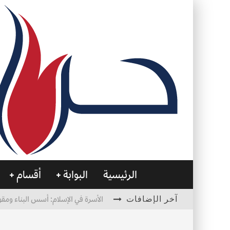
الرئيسية
البوابة
أقسام
آخر الإضافات
الأسرة في الإسلام: أسس البناء ومقو
العظام… صمتٌ يحمل الحياة