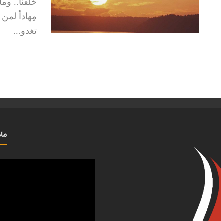
خُلقنا.. وم
مِهاداً لمن
تغدو
...
ماذ
مشغل
الفيديو