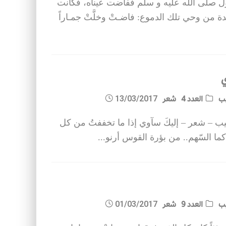
ل صلى الله عليه و سلم ففاضت عيناه، فكانت
ة من وحي تلك الدموع: فاضـتْ وخلَّتْ جمـاراً
ي
يب
العدد 4
شعر
13/03/2017
يب – شعر – إليكَ سآوي إذا ما تخففتُ من كل
 كما السّهم.. من بؤرة القوس أرنو
...
يب
العدد 9
شعر
01/03/2017