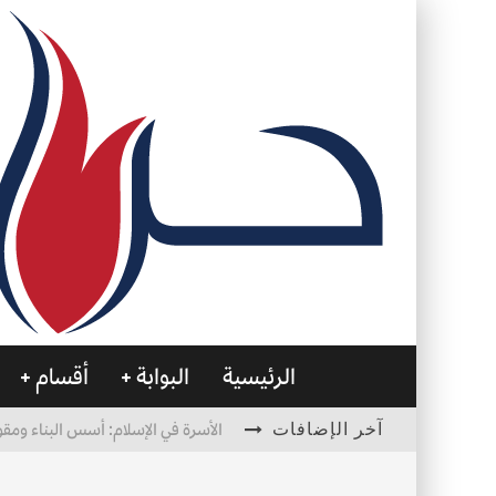
الرئيسية
البوابة
أقسام
آخر الإضافات
الأسرة في الإسلام: أسس البناء ومقو
العظام… صمتٌ يحمل الحياة