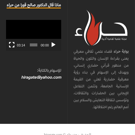
ماذا قال الدكتور صالح قورا عن حراء
مشغل
الفيديو
03:14
00:00
بوابة حراء
فضاء علمي ثقافي معرفي
يعنى بقراءة الإنسان والكون والحياة
من منظور قرآني حضاري إنساني،
للإسهام بالكتابة:
ويهدف إلى الإسهام في بناء رؤية
hiragate@yahoo.com
معرفية حضارية تعلي من القيمة
الإنسانية الجامعة، وتثمن التفاعل
الإيجابي بين الحضارات والثقافات،
وتؤسس لثقافة التعايش والسلام بين
أمم العالم رغم اختلافاتها.
الحقوق محفوظة © hiragate.com