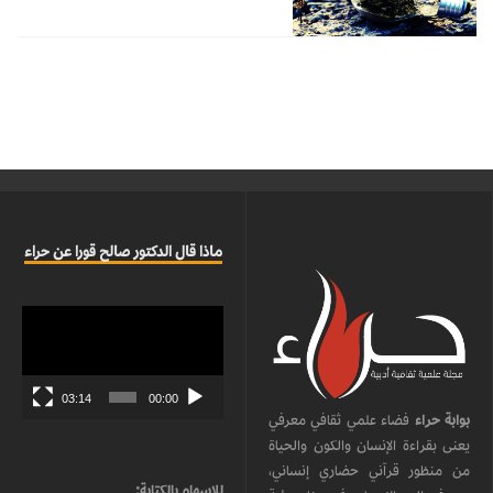
ماذا قال الدكتور صالح قورا عن حراء
مشغل
الفيديو
03:14
00:00
بوابة حراء
فضاء علمي ثقافي معرفي
يعنى بقراءة الإنسان والكون والحياة
من منظور قرآني حضاري إنساني،
للإسهام بالكتابة: