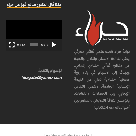
ماذا قال الدكتور صالح قورا عن حراء
مشغل
الفيديو
03:14
00:00
بوابة حراء
فضاء علمي ثقافي معرفي
يعنى بقراءة الإنسان والكون والحياة
من منظور قرآني حضاري إنساني،
للإسهام بالكتابة:
ويهدف إلى الإسهام في بناء رؤية
hiragate@yahoo.com
معرفية حضارية تعلي من القيمة
الإنسانية الجامعة، وتثمن التفاعل
الإيجابي بين الحضارات والثقافات،
وتؤسس لثقافة التعايش والسلام بين
أمم العالم رغم اختلافاتها.
الحقوق محفوظة © hiragate.com