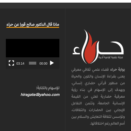
ماذا قال الدكتور صالح قورا عن حراء
مشغل
الفيديو
03:14
00:00
بوابة حراء
فضاء علمي ثقافي معرفي
يعنى بقراءة الإنسان والكون والحياة
من منظور قرآني حضاري إنساني،
للإسهام بالكتابة:
ويهدف إلى الإسهام في بناء رؤية
hiragate@yahoo.com
معرفية حضارية تعلي من القيمة
الإنسانية الجامعة، وتثمن التفاعل
الإيجابي بين الحضارات والثقافات،
وتؤسس لثقافة التعايش والسلام بين
أمم العالم رغم اختلافاتها.