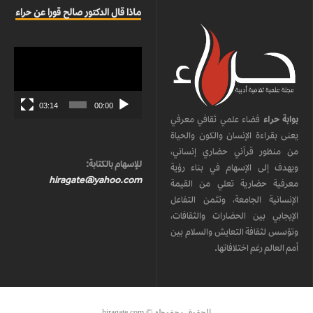
ماذا قال الدكتور صالح قورا عن حراء
مشغل
الفيديو
03:14
00:00
بوابة حراء
فضاء علمي ثقافي معرفي
يعنى بقراءة الإنسان والكون والحياة
من منظور قرآني حضاري إنساني،
للإسهام بالكتابة:
ويهدف إلى الإسهام في بناء رؤية
hiragate@yahoo.com
معرفية حضارية تعلي من القيمة
الإنسانية الجامعة، وتثمن التفاعل
الإيجابي بين الحضارات والثقافات،
وتؤسس لثقافة التعايش والسلام بين
أمم العالم رغم اختلافاتها.
الحقوق محفوظة © hiragate.com