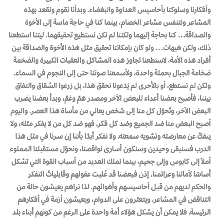
وأفكارنا وسلوكنا بأحاسيس العداوة والبغضاء. وبدأنا نقوم ونقعد بهذه
المشاعر ونتنفس مشاعر الخصام، بينما كنا في حاجة ماسة إلى الأخوة
والصداقة… كنا بحاجة إليهما ولكننا لم نكن نستطيع تحقيقهما. ليتنا استطعنا
ذلك، ولكن هيهات… ولو كان بإمكاننا تحقيق مثل هذه الأخوة والصداقة بين
أفراد هذه الأمة، لاستطعنا تجاوز هذه المشاكل والعقبات الكبيرة والضخمة
ضخامة الجبال بحملة واحدة، ولأسمعنا صوتنا حتى إلى النجوم في السماء.
ولكن لم نستطع، أو بالأحرى لم يَدَعونا نحقق هذا، بل زرعوا الشقاق والنفاق
بيننا، فأصبح بعضنا أعداء للبعض الآخر ومصدر همّ وغمّ، وبدأ بعضنا يضرب
البعض الآخر، وتَحوّل كل منا إلى شخص يعاني من مأساة هذا العصر. واليوم
أصبح البعض منا ضد الجميع وضد كل فكر. فهو ضد كل من لا يفكر مثله، ولا
ينفكّ عن معارضته وتشويه سمعته. ولا نفكر أبدًا بأننا إن سـرنا في مثل هذا
الدرب فسنبقى وحيدين وسنكون أسارى نواقصنا، ونحوّل مستقبلنا المملوء
أملاً إلى كابوس وإلى جحيم، بينما نملك العديد من أسباب القوة التي تشكل
أساسًا لآمالنا وعزائمنا. إذن فبعضنا قد غُلبت عقولهم وقابلياتُ التفكر
والحكم لديهم من قبـل أحاسيسهم وأهوائهم. لذا نراهم يعيشون حالة من
التناقض في المشاعر، ويتعثرون على الدوام، ويعيشون أزمة في أفكارهم
الرئيسة. فلا يمكن أن يشكل هؤلاء أمة واحدة على الرغم من كونهم أبناء بلد