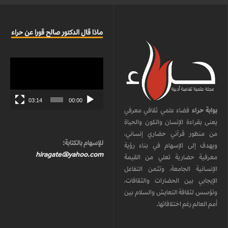
ماذا قال الدكتور صالح قورا عن حراء
مشغل
الفيديو
03:14
00:00
بوابة حراء
فضاء علمي ثقافي معرفي
يعنى بقراءة الإنسان والكون والحياة
من منظور قرآني حضاري إنساني،
للإسهام بالكتابة:
ويهدف إلى الإسهام في بناء رؤية
hiragate@yahoo.com
معرفية حضارية تعلي من القيمة
الإنسانية الجامعة، وتثمن التفاعل
الإيجابي بين الحضارات والثقافات،
وتؤسس لثقافة التعايش والسلام بين
أمم العالم رغم اختلافاتها.