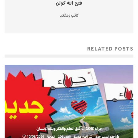
فتح الله كولن
كاتب ومفكر.
RELATED POSTS
حراء (106).. آفاق العلم والفكر وبناء الإنسان
أحمد السيد أحمد
أخبار مفيدة
العدد 106
المجلة
10/08/2026