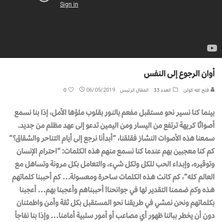
أوان الرجوع إلى النفس
فتح الله كولن
العدد 33
المقال الرئيس
06/05/2019
0
بينما كنا نسير نحو مستقبل مفعم بالنـور بقلوب ملؤها الأمل، إذا بنا نسمع
أصواتًا كريهة ترتفع من اليسار ومن اليمين تدعو إلى عهد مظلم من جديد.
سمعنا هذه الأصوات النشـاز فقلقنا، “أبدأنا نرجع إلى أيام التناحر والشقاق؟”
كم كنا معجبين بهم عندما كنا نسمع منهم هذه الكلمات: “احترام الإنسان
وتوقيره، وإبـداء الحب للكل ولكل شيء، والتعامل بكل مرونة وتساهل مـع
العالم كله”، كم كانت هـذه الكلمات سـاحرة ومعسولة… كم أحببنا كلماتهم
هـذه وكم ضممنا التقدير لها في جوانحنا! أحببناهم وأعجبنا بهم… أعجبنا
بكلماتهم ونحن نمشي في طريقنـا نحو المستقبل بكل ثقة وأمن واطمئنان
دون أن يخطر ببالنا ظهور أي مصاعب أو أمور سلبية أمامنا… وإذا بنا نفاجأ