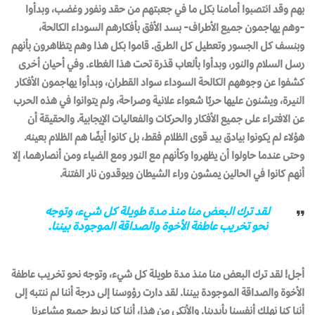
بهم وقد انتصبوا أمامنا بكل ما في جعبتهم من حقد ونفور وغضب، وبدأوا
-وهم يهاجمون جميع الأطراف- بسد الأفق بأفكارهم السوداء الكالحة،
وبنسف كل الجسور وتعطيل كل الطرق. قاموا بكل هذا وهم يتظاهرون بأنهم
رسل السلام والنور، وبدأوا بألعاب قذرة تحت هذا الغطاء. وفي أحيان أخرى
كشفوا عن وجوههم الكالحة السوداء سواد القطران، وبدأوا يهاجمون الأفكار
النيرة، ويشنون عليها حربًا شعواء علانية وصراحة، ولم يتوانوا في هذه الحرب
عن الافتراء على جميع الأفكار والحركات والفعاليات الإيجابية. والحقيقة أن
هؤلاء لم يكونوا بيادق بيد قوى الظلام فقط، بل كانوا أيضًا هم الظلام بعينه.
وحتى عندما حاولوا أن يظهروا وكأنهم مع النور ومع الضياء ومن أنصارهما، إلا
أنهم كانوا في الحالين يمشون وراء الشيطان ويوقدون نار الفتنة.
لقد ترك البعض منا منذ مدة طويلة كل شيء، وتوجه
نحو تخريب عاطفة الأخوة والصداقة الموجودة بيننا.
أجل! لقد ترك البعض منا منذ مدة طويلة كل شيء، وتوجه نحو تخريب عاطفة
الأخوة والصداقة الموجودة بيننا. لقد دارت رؤوسنا إلى درجة أننا لم ننتبه إلى
أننا كنا نهلك أنفسنا بأيدينا. والأنكى من هذا، أننا كنا نربط جميع مشاعرنا