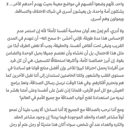
واحد، لأنهم وضعوا أنفسهم في مواضع معينة بحيث يهدم أحدهم الآخر… لا
يشكلون أمـة واحدة، بل يعيشون أسرى في شباك الاختلاف والتساقط،
ويموتون وهم أسرى.
ولا أدري، ألم يَحِنْ بعد أوان محاسبة أنفسنا كأمة؟ لأنه إن استمر عدم
الإحساس هذا مدة طويلة، فإنني أخشى -لا سمح الله- أن ننهدم في المدى
القريب ونبقى تحت أنقاض أنفسنا. والحقيقة، يجب ألا نغض الطرف أبدًا عن
مثل هذا الاحتمال، بـل أن نخشاه وأن نعتصم جميعًا بحبل الوحدة والتضامن
بقوة. إن أبرز خصائصنا كأمة، وأكثرها استحقاقًا للتسجيل، هي أن كل فرد
من أفرادنا يحمل احترامًا كبيرًا للآخر. وإن أفضل منابع قوتنا هو تساندنا في
مستوى القلب والشعور. وكلتا الخاصتين تستندان إلى أننا نقبل الآخرين كما
هم ونحترم أفكارهم. وفي هذا الوقت نرسل رسائل الصداقة، ونعدّ برامج
العيش مع كل أمم الأرض، فلماذا إذن نضنّ على أنفسنا وعلى أمتنا بعُشر ما
نبديه من استعدادنا لفتح أبواب الصداقة مع جميع الأمم في العالم؟
ومع أننـا نرحب بالصداقة مـع الجميع إلا أننـا نتساءل: ألا يجب علينا أن نمحو
أولاً مشاعر العداء والحقد الموجودة فيما بيننا؟ إن وجـود مشاعر الحقد
والكره والعداء عند أي شخص، سـواء أكان هذا متدينًا أو رجـل علم أو رجـل