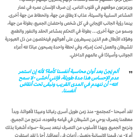
ويزعزعون موقعهم في قلوب الناس. إن صرف الإنسان عمره في غمار
المشاعر السلبية والسيئة، عذاب لا يطاق من جهة، وانحطاط من جهة أخرى.
بينما رؤية الجانب الإيجابي في كل شخص واحتضان الجميع، بطولة من جهة،
وسمو من جهة أخرى… بطولة في التحكم بمشاعر الحقد والنفور والطمع.
وهؤلاء الأبطال هـم الذيـن يسيطرون على أهوائهم فيتخلصون من ذل العبودية
للشيطان والعمل تحت إمرته، وفي لحظة واحدة يصبحون عبادًا لله أعزاء
الجوانب وأسيادًا في عالمهم الداخلي.
ألم يَحِنْ بعد أوان محاسبة أنفسنا كأمة؟ لأنه إن استمر
عدم الإحساس هذا مدة طويلة، فإنني أخشى -لا سمح
الله- أن ننهدم في المدى القريب ونبقى تحت أنقاض
أنفسنا.
لقد أصبحنا -كمجتمع- منذ زمن طويل أسرى رغباتنا وعبيدًا لأهوائنا، وبدأ
معظمنا يتصرف بوحي من الشيطان في قيامه وقعوده، ننـزعج من الجميع،
ونـزعج الجميع. وبهذا الأسلوب من التصرف نبتعد بسرعة -سواء أشعرنا بذلك
أم لا- عن قيمنا الإنسانية ونعيش أزمات في أعماقنا. أجل! لقد استقرت