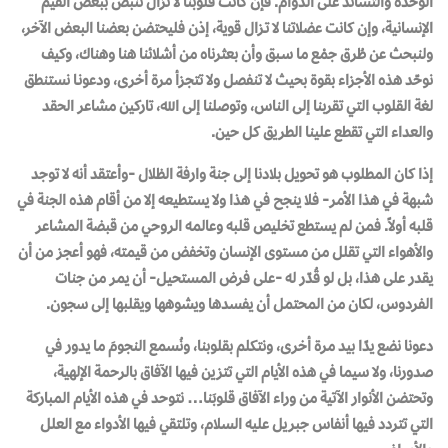
الوحدة والتساند على الدوام. فإن كانت قلوبنا لا تزال تنبض ببعض القيم
الإنسانية، وإن كانت عضلاتنا لا تـزال قوية، إذن فليحتضن بعضنا البعض الآخر،
ولنبحث عن طُرق جمْع ما سـبق وأن بعثرناه من أشلائنا هنا وهناك، وكيف
نوحّد هذه الأجزاء بقوة بحيث لا تنفصل ولا تتجزأ مرة أخرى، ودعونـا نستنطق
لغة القلوب التي تقربنا إلى الناس، وتوصلنا إلى الله، تاركين مشاعر الحقد
والعداء التي تقطع علينا الطريق كل حين.
إذا كان المطلوب هو تحويل بلادنا إلى جنة وارفة الظلال -وأعتقد أنه لا توجد
شبهة في هذا الأمر- فلا ينجح في هذا ولا يستطيعه إلا من أقام هذه الجنة في
قلبه أولاً. فمن لم يستطع تخليص قلبه وعالمه الروحي من قبضة المشاعر
والأهواء التي تقلل من مستوى الإنسان وتخفض من قيمته، فهو أعجز من أن
يقدر على هذا، بل لو قُدّر له -على فرض المستحيل- أن يمر من جنات
الفردوس، لكان من المحتمل أن يفسدها ويشوهها ويقلبها إلى سجون.
دعونا نضع يدًا بيد مرة أخرى، ونتكلم بقلوبنا، ونُسمع النجومَ ما يدور في
صدورنا، ولا سيما في هذه الأيام التي تتزين فيها الآفاق بالرحمة الإلهية،
وتحتضن الأنوار الآتية من وراء الآفاق قلوبَنا… نتوحد في هذه الأيام المباركة
التي تتردد فيها أنفاس جبريل عليه السلام، وتلتقي فيها الأدواء مع العلل