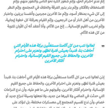
إثمُ عدمِ احترام الحق، وإثم شعور الكره نحو الناس والنفور منهم، وإثم
الاستخفاف بالأفكار، وإثم بذر بذور الفرقة والخلاف في المجتمع، وإثم النظر
إلى كل شيء بمنظار أسود، وإثم عدّ الآخرين مجرمين وأنفسنا بريئين، واعتبار
الآخرين من أهل النار أو من الرجعيين، وإثم القيام بعرقلة كل خطوة إيجابية،
وإثم تخريب القيم الإنسانية… إلخ من الآثام. وأنا أعتقد أنه آن الأوان للتوبة
من كل هذه الآثام.
تعالوا نتب من كل آثامنا مستغلّين بركة هذه الأيام التي
أحاطت بنا، فنبدأ بعيش فترة تطهّر، ونعزم على احترام
الآخرين، والحفاظ على جميع القيم الإنسانية، واحترام
أفكار الآخرين
إذن تعالوا نتب من كل آثامنا مستغلّين بركة هذه الأيام التي أحاطت بنا، فنبدأ
بعيش فترة تطهّر، ونعزم على احترام الآخرين، والحفاظ على جميع القيم
الإنسانية، واحترام أفكار الآخرين، وقبولهم على ما هم عليه، وأن ندع النـزاعات
التي حدثت في الماضي ولا نثيرها من جديد، ولا نجعلها وسيلة لنـزاع جديد أو
خصام، وأن ندع تقسيم المجتمع إلى معسكرات مختلفة، بل لنؤكد على