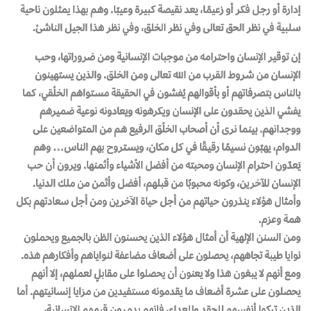
إدارة أو رجـل فكر أو زعيمًا، يعد نقيصة كبيرة وعيبًا. وهـم بهذا يمثلون ناحية
سـلبية في نظر الحق تعالى وفي نظر الخلق، وفي نظر هذا الجيل الناشئ.
إن توقير الإنسان واحترامه من موجبات الإنسانية ومن ضروراتها، وحب
الإنسـان من شـروط القرب من الله تعالى ومن الخلق. والذين يستهينون
بالناس بتصرفاتهم أو بأقوالهم يُفشون في الحقيقة مسـتواهم الخلُقي، كما
يفشي الذين يحقدون على الإنسان ويكرهونه ويعادونه نوعية ضميرهم
ووجدانهم. بينما نرى أن أصحاب الخلُق الرفيع هـم من المتواضعين على
الدوام، يهبّون نسيمًا رقيـقًا في كل مكان، ويسـتروح بهم الناس… وهم
يَعدّون احترام الإنسان ومحبته من أفضل الأشياء وأثمنها. ويرون أن حب
الإنسان للآخرين، وكونه محبوبًا من قبلهم، أفضل وأثمن من ملك الدنيا.
وأمثال هؤلاء ينذرون حياتهم من أجل حياة الآخرين ومن أجل سعادتهم بكل
همة وعزم.
ومن السنن الإلهية أن أمثال هؤلاء الذين يحسنون الظن بالجميع ويحملون
نوايا طيبة تجاههم، يحصلون على أضعاف مضاعفة لنواياهم وأفكارهم هذه.
ومع أنهم لا يبغون هذا ولا يعنون أن يحصلوا على مقابلٍ لعملهم، إلا أنهم
يحصلون على عشرة أضعاف ما يقدمونه مستفيدين من مزايا إنسانيتهم. أما
الذيـن تركوا أنفسهم للحقد وللعداء، فإنهم يدمرون قيمهم الإنسانية،