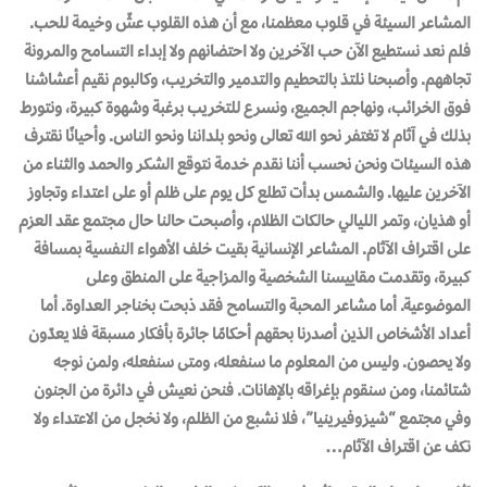
المشاعر السيئة في قلوب معظمنا، مع أن هذه القلوب عشّ وخيمة للحب.
فلم نعد نستطيع الآن حب الآخرين ولا احتضانهم ولا إبداء التسـامح والمرونة
تجاههم. وأصبحنا نلتذ بالتحطيم والتدمير والتخريب، وكالبوم نقيم أعشاشنا
فـوق الخرائب، ونهاجم الجميع، ونسرع للتخريب برغبة وشهوة كبيرة، ونتورط
بذلك في آثام لا تغتفر نحو الله تعالى ونحو بلداننا ونحو الناس. وأحيانًا نقترف
هذه السيئات ونحن نحسب أننا نقدم خدمة نتوقع الشكر والحمد والثناء من
الآخرين عليها. والشمس بدأت تطلع كل يوم على ظلم أو على اعتداء وتجاوز
أو هذيان، وتمر الليالي حالكات الظلام، وأصبحت حالنا حال مجتمع عقد العزم
على اقتراف الآثام. المشاعر الإنسانية بقيت خلف الأهـواء النفسية بمسافة
كبيرة، وتقدمت مقاييسنا الشخصية والمزاجية على المنطق وعلى
الموضوعية. أما مشاعر المحبة والتسامح فقد ذبحت بخناجر العداوة. أما
أعداد الأشخاص الذين أصدرنا بحقهم أحكامًا جائرة بأفكار مسبقة فلا يعدّون
ولا يحصون. وليس من المعلوم ما سنفعله، ومتى سنفعله، ولمن نوجه
شتائمنا، ومن سنقوم بإغراقه بالإهانات. فنحن نعيش في دائرة من الجنون
وفي مجتمع “شيزوفيرينيا”، فلا نشبع من الظلم، ولا نخجل من الاعتداء ولا
نكف عن اقتراف الآثام…